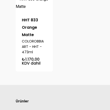
HHT 833
Orange
Matte
COLOROBBIA
ART - HHT -
473ml
₺
1.170,00
KDV dahil
Ürünler