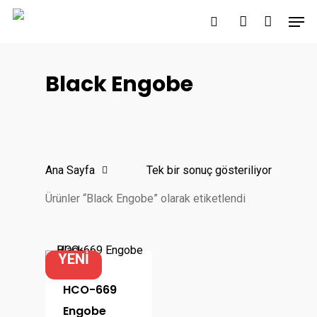
Skip
Men
to
search
account
main
content
Black Engobe
Ana Sayfa
Tek bir sonuç gösteriliyor
Ürünler “Black Engobe” olarak etiketlendi
YENİ
HCO-669
Engobe