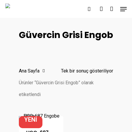
Skip
Men
to
search
account
main
content
Güvercin Grisi Engob
Ana Sayfa
Tek bir sonuç gösteriliyor
Ürünler “Güvercin Grisi Engob” olarak
etiketlendi
YENİ