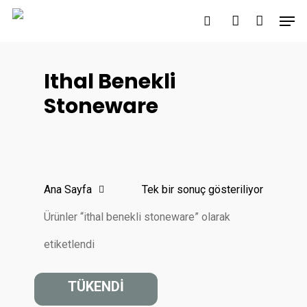
Skip
Men
to
search
account
main
content
Ithal Benekli
Stoneware
Ana Sayfa
Tek bir sonuç gösteriliyor
Ürünler “ithal benekli stoneware” olarak
etiketlendi
TÜKENDİ