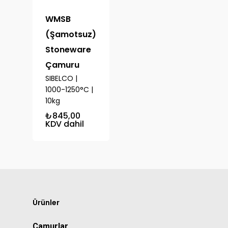
WMSB
(Şamotsuz)
Stoneware
Çamuru
SIBELCO |
1000-1250°C |
10kg
₺
845,00
KDV dahil
Ürünler
Çamurlar