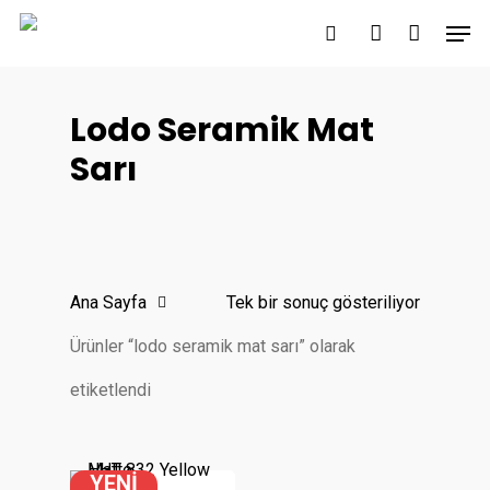
Skip
Men
to
search
account
main
content
Lodo Seramik Mat
Sarı
Ana Sayfa
Tek bir sonuç gösteriliyor
Ürünler “lodo seramik mat sarı” olarak
etiketlendi
YENİ