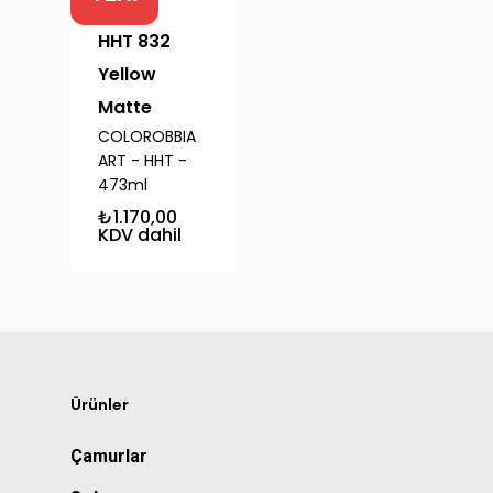
HHT 832
Yellow
Matte
COLOROBBIA
ART - HHT -
473ml
₺
1.170,00
KDV dahil
Ürünler
Çamurlar