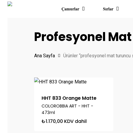
Skip
Çamurlar
Sırlar
to
main
content
Profesyonel Mat
Hit enter to search or ESC to close
Ana Sayfa
Ürünler “profesyonel mat turuncu s
HHT 833 Orange Matte
COLOROBBIA ART - HHT -
473ml
₺
1.170,00
KDV dahil