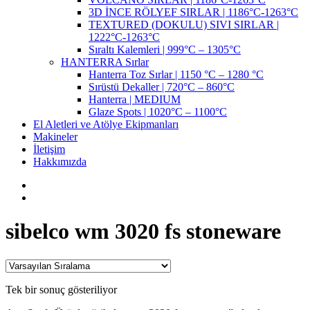
3D İNCE RÖLYEF SIRLAR | 1186°C-1263°C
TEXTURED (DOKULU) SIVI SIRLAR |
1222°C-1263°C
Sıraltı Kalemleri | 999°C – 1305°C
HANTERRA Sırlar
Hanterra Toz Sırlar | 1150 °C – 1280 °C
Sırüstü Dekaller | 720°C – 860°C
Hanterra | MEDIUM
Glaze Spots | 1020°C – 1100°C
El Aletleri ve Atölye Ekipmanları
Makineler
İletişim
Hakkımızda
sibelco wm 3020 fs stoneware
Tek bir sonuç gösteriliyor