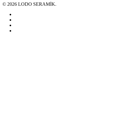
© 2026 LODO SERAMİK.
google-
plus
instagram
phone
email