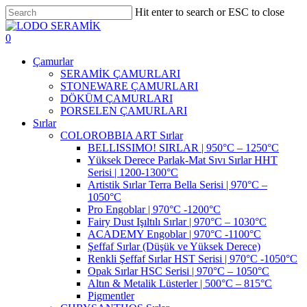
Skip
Hit enter to search or ESC to close
to
Close
main
Search
search
account
0
content
Menu
Çamurlar
SERAMİK ÇAMURLARI
STONEWARE ÇAMURLARI
DÖKÜM ÇAMURLARI
PORSELEN ÇAMURLARI
Sırlar
COLOROBBIA ART Sırlar
BELLISSIMO! SIRLAR | 950°C – 1250°C
Yüksek Derece Parlak-Mat Sıvı Sırlar HHT
Serisi | 1200-1300°C
Artistik Sırlar Terra Bella Serisi | 970°C –
1050°C
Pro Engoblar | 970°C -1200°C
Fairy Dust Işıltılı Sırlar | 970°C – 1030°C
ACADEMY Engoblar | 970°C -1100°C
Şeffaf Sırlar (Düşük ve Yüksek Derece)
Renkli Şeffaf Sırlar HST Serisi | 970°C -1050°C
Opak Sırlar HSC Serisi | 970°C – 1050°C
Altın & Metalik Lüsterler | 500°C – 815°C
Pigmentler