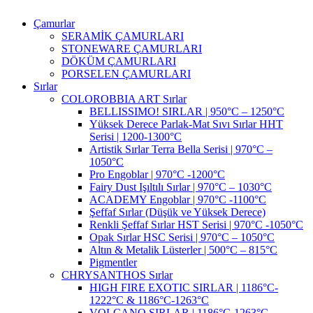
Çamurlar
SERAMİK ÇAMURLARI
STONEWARE ÇAMURLARI
DÖKÜM ÇAMURLARI
PORSELEN ÇAMURLARI
Sırlar
COLOROBBIA ART Sırlar
BELLISSIMO! SIRLAR | 950°C – 1250°C
Yüksek Derece Parlak-Mat Sıvı Sırlar HHT
Serisi | 1200-1300°C
Artistik Sırlar Terra Bella Serisi | 970°C –
1050°C
Pro Engoblar | 970°C -1200°C
Fairy Dust Işıltılı Sırlar | 970°C – 1030°C
ACADEMY Engoblar | 970°C -1100°C
Şeffaf Sırlar (Düşük ve Yüksek Derece)
Renkli Şeffaf Sırlar HST Serisi | 970°C -1050°C
Opak Sırlar HSC Serisi | 970°C – 1050°C
Altın & Metalik Lüsterler | 500°C – 815°C
Pigmentler
CHRYSANTHOS Sırlar
HIGH FIRE EXOTIC SIRLAR | 1186°C-
1222°C & 1186°C-1263°C
VOLCANO SIRLAR | 1186°C-1263°C