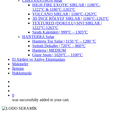
CHRYSANTHOS Sırlar
HIGH FIRE EXOTIC SIRLAR | 1186°C-
1222°C & 1186°C-1263°C
VOLCANO SIRLAR | 1186°C-1263°C
3D İNCE RÖLYEF SIRLAR | 1186°C-1263°C
TEXTURED (DOKULU) SIVI SIRLAR |
1222°C-1263°C
Sıraltı Kalemleri | 999°C – 1305°C
HANTERRA Sırlar
Hanterra Toz Sırlar | 1150 °C – 1280 °C
Sırüstü Dekaller | 720°C – 860°C
Hanterra | MEDIUM
Glaze Spots | 1020°C – 1100°C
El Aletleri ve Atölye Ekipmanları
Makineler
İletişim
Hakkımızda
search
account
0
was successfully added to your cart.