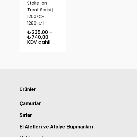
Stoke-on-
Trent Serisi |
1200°C-
1280°C |
₺
235,00
–
Fiyat
₺
740,00
aralığı:
KDV dahil
₺235,00
-
₺740,00
Ürünler
Çamurlar
Sırlar
El Aletleri ve Atölye Ekipmanları