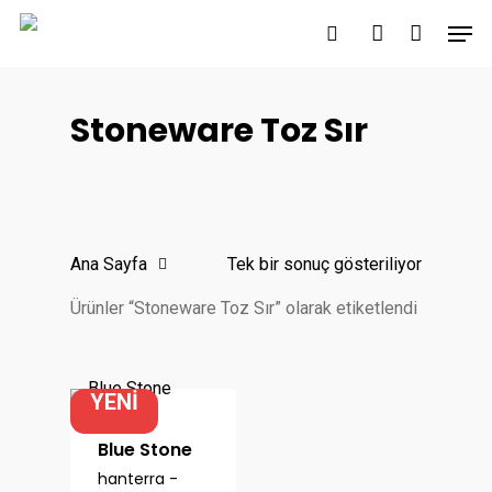
Skip
Men
to
search
account
main
content
Stoneware Toz Sır
Ana Sayfa
Tek bir sonuç gösteriliyor
Ürünler “Stoneware Toz Sır” olarak etiketlendi
YENİ
Blue Stone
hanterra -