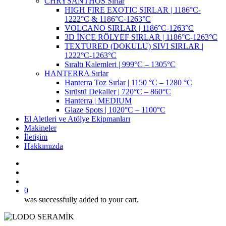
CHRYSANTHOS Sırlar
HIGH FIRE EXOTIC SIRLAR | 1186°C-
1222°C & 1186°C-1263°C
VOLCANO SIRLAR | 1186°C-1263°C
3D İNCE RÖLYEF SIRLAR | 1186°C-1263°C
TEXTURED (DOKULU) SIVI SIRLAR |
1222°C-1263°C
Sıraltı Kalemleri | 999°C – 1305°C
HANTERRA Sırlar
Hanterra Toz Sırlar | 1150 °C – 1280 °C
Sırüstü Dekaller | 720°C – 860°C
Hanterra | MEDIUM
Glaze Spots | 1020°C – 1100°C
El Aletleri ve Atölye Ekipmanları
Makineler
İletişim
Hakkımızda
search
account
0
was successfully added to your cart.