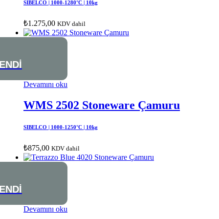
SIBELCO | 1000-1280°C | 10kg
₺
1.275,00
KDV dahil
ENDİ
Devamını oku
WMS 2502 Stoneware Çamuru
SIBELCO | 1000-1250°C | 10kg
₺
875,00
KDV dahil
ENDİ
Devamını oku