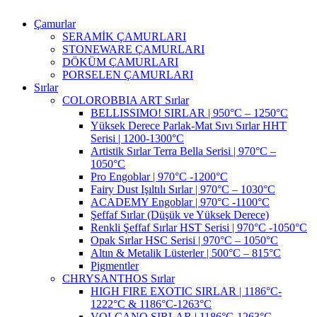
Çamurlar
SERAMİK ÇAMURLARI
STONEWARE ÇAMURLARI
DÖKÜM ÇAMURLARI
PORSELEN ÇAMURLARI
Sırlar
COLOROBBIA ART Sırlar
BELLISSIMO! SIRLAR | 950°C – 1250°C
Yüksek Derece Parlak-Mat Sıvı Sırlar HHT
Serisi | 1200-1300°C
Artistik Sırlar Terra Bella Serisi | 970°C –
1050°C
Pro Engoblar | 970°C -1200°C
Fairy Dust Işıltılı Sırlar | 970°C – 1030°C
ACADEMY Engoblar | 970°C -1100°C
Şeffaf Sırlar (Düşük ve Yüksek Derece)
Renkli Şeffaf Sırlar HST Serisi | 970°C -1050°C
Opak Sırlar HSC Serisi | 970°C – 1050°C
Altın & Metalik Lüsterler | 500°C – 815°C
Pigmentler
CHRYSANTHOS Sırlar
HIGH FIRE EXOTIC SIRLAR | 1186°C-
1222°C & 1186°C-1263°C
VOLCANO SIRLAR | 1186°C-1263°C