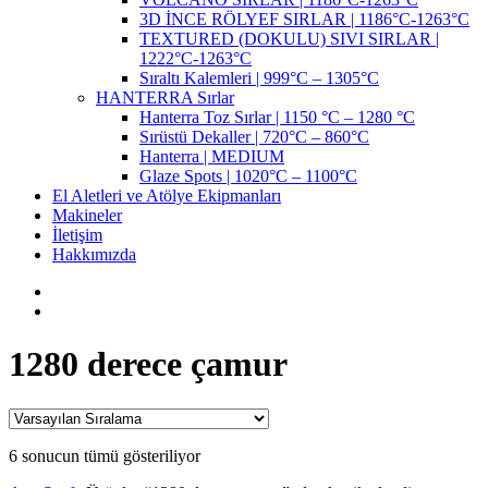
3D İNCE RÖLYEF SIRLAR | 1186°C-1263°C
TEXTURED (DOKULU) SIVI SIRLAR |
1222°C-1263°C
Sıraltı Kalemleri | 999°C – 1305°C
HANTERRA Sırlar
Hanterra Toz Sırlar | 1150 °C – 1280 °C
Sırüstü Dekaller | 720°C – 860°C
Hanterra | MEDIUM
Glaze Spots | 1020°C – 1100°C
El Aletleri ve Atölye Ekipmanları
Makineler
İletişim
Hakkımızda
1280 derece çamur
6 sonucun tümü gösteriliyor