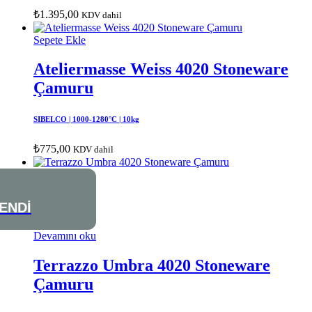
₺
1.395,00
KDV dahil
Sepete Ekle
Ateliermasse Weiss 4020 Stoneware
Çamuru
SIBELCO | 1000-1280°C | 10kg
₺
775,00
KDV dahil
ENDİ
Devamını oku
Terrazzo Umbra 4020 Stoneware
Çamuru