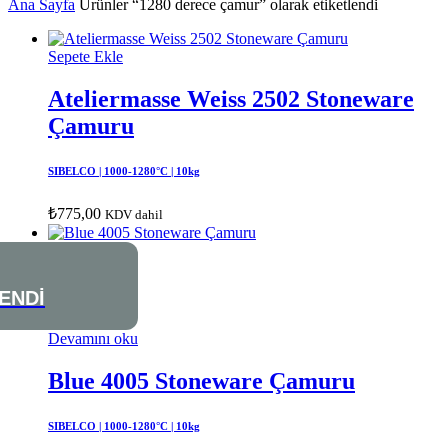
Ana Sayfa
Ürünler “1280 derece çamur” olarak etiketlendi
Sepete Ekle
Ateliermasse Weiss 2502 Stoneware
Çamuru
SIBELCO | 1000-1280°C | 10kg
₺
775,00
KDV dahil
ENDİ
Devamını oku
Blue 4005 Stoneware Çamuru
SIBELCO | 1000-1280°C | 10kg