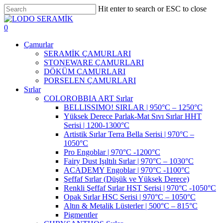
Skip
Hit enter to search or ESC to close
to
Close
main
Search
search
account
0
content
Menu
Çamurlar
SERAMİK ÇAMURLARI
STONEWARE ÇAMURLARI
DÖKÜM ÇAMURLARI
PORSELEN ÇAMURLARI
Sırlar
COLOROBBIA ART Sırlar
BELLISSIMO! SIRLAR | 950°C – 1250°C
Yüksek Derece Parlak-Mat Sıvı Sırlar HHT
Serisi | 1200-1300°C
Artistik Sırlar Terra Bella Serisi | 970°C –
1050°C
Pro Engoblar | 970°C -1200°C
Fairy Dust Işıltılı Sırlar | 970°C – 1030°C
ACADEMY Engoblar | 970°C -1100°C
Şeffaf Sırlar (Düşük ve Yüksek Derece)
Renkli Şeffaf Sırlar HST Serisi | 970°C -1050°C
Opak Sırlar HSC Serisi | 970°C – 1050°C
Altın & Metalik Lüsterler | 500°C – 815°C
Pigmentler