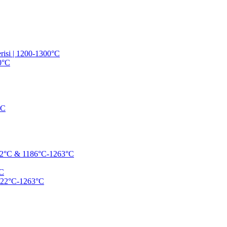
risi | 1200-1300°C
50°C
°C
2°C & 1186°C-1263°C
C
22°C-1263°C