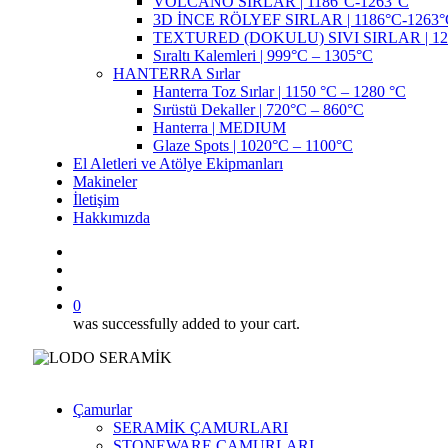
VOLCANO SIRLAR | 1186°C-1263°C
3D İNCE RÖLYEF SIRLAR | 1186°C-1263°
TEXTURED (DOKULU) SIVI SIRLAR | 12
Sıraltı Kalemleri | 999°C – 1305°C
HANTERRA Sırlar
Hanterra Toz Sırlar | 1150 °C – 1280 °C
Sırüstü Dekaller | 720°C – 860°C
Hanterra | MEDIUM
Glaze Spots | 1020°C – 1100°C
El Aletleri ve Atölye Ekipmanları
Makineler
İletişim
Hakkımızda
search
account
0
was successfully added to your cart.
Çamurlar
SERAMİK ÇAMURLARI
STONEWARE ÇAMURLARI