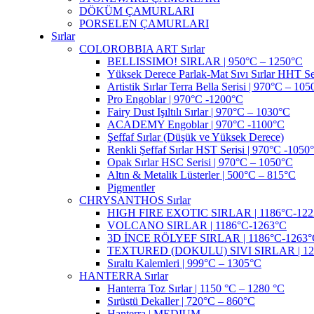
DÖKÜM ÇAMURLARI
PORSELEN ÇAMURLARI
Sırlar
COLOROBBIA ART Sırlar
BELLISSIMO! SIRLAR | 950°C – 1250°C
Yüksek Derece Parlak-Mat Sıvı Sırlar HHT Se
Artistik Sırlar Terra Bella Serisi | 970°C – 10
Pro Engoblar | 970°C -1200°C
Fairy Dust Işıltılı Sırlar | 970°C – 1030°C
ACADEMY Engoblar | 970°C -1100°C
Şeffaf Sırlar (Düşük ve Yüksek Derece)
Renkli Şeffaf Sırlar HST Serisi | 970°C -1050
Opak Sırlar HSC Serisi | 970°C – 1050°C
Altın & Metalik Lüsterler | 500°C – 815°C
Pigmentler
CHRYSANTHOS Sırlar
HIGH FIRE EXOTIC SIRLAR | 1186°C-122
VOLCANO SIRLAR | 1186°C-1263°C
3D İNCE RÖLYEF SIRLAR | 1186°C-1263°
TEXTURED (DOKULU) SIVI SIRLAR | 12
Sıraltı Kalemleri | 999°C – 1305°C
HANTERRA Sırlar
Hanterra Toz Sırlar | 1150 °C – 1280 °C
Sırüstü Dekaller | 720°C – 860°C
Hanterra | MEDIUM