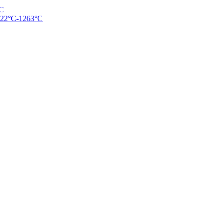
C
22°C-1263°C