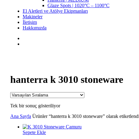
Glaze Spots | 1020°C – 1100°C
El Aletleri ve Atölye Ekipmanları
Makineler
İletişim
Hakkımızda
hanterra k 3010 stoneware
Tek bir sonuç gösteriliyor
Ana Sayfa
Ürünler “hanterra k 3010 stoneware” olarak etiketlend
Sepete Ekle