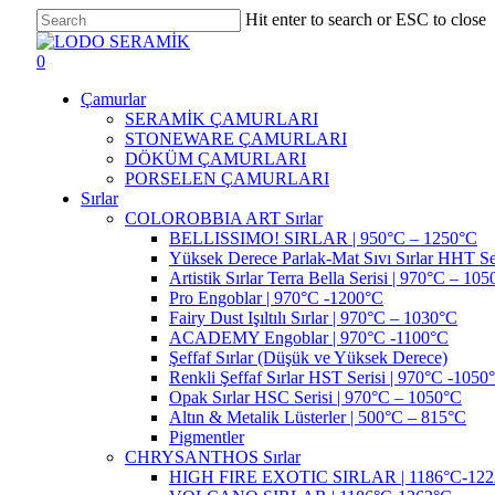
Skip
Hit enter to search or ESC to close
to
Close
main
Search
search
account
0
content
Menu
Çamurlar
SERAMİK ÇAMURLARI
STONEWARE ÇAMURLARI
DÖKÜM ÇAMURLARI
PORSELEN ÇAMURLARI
Sırlar
COLOROBBIA ART Sırlar
BELLISSIMO! SIRLAR | 950°C – 1250°C
Yüksek Derece Parlak-Mat Sıvı Sırlar HHT Se
Artistik Sırlar Terra Bella Serisi | 970°C – 10
Pro Engoblar | 970°C -1200°C
Fairy Dust Işıltılı Sırlar | 970°C – 1030°C
ACADEMY Engoblar | 970°C -1100°C
Şeffaf Sırlar (Düşük ve Yüksek Derece)
Renkli Şeffaf Sırlar HST Serisi | 970°C -1050
Opak Sırlar HSC Serisi | 970°C – 1050°C
Altın & Metalik Lüsterler | 500°C – 815°C
Pigmentler
CHRYSANTHOS Sırlar
HIGH FIRE EXOTIC SIRLAR | 1186°C-122