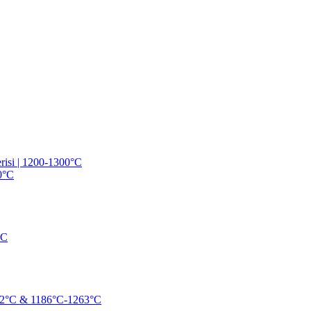
risi | 1200-1300°C
50°C
°C
2°C & 1186°C-1263°C